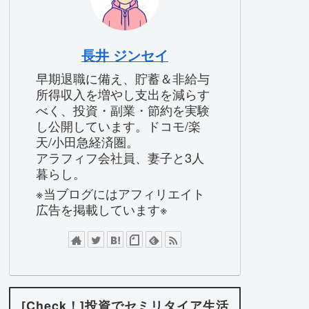
長井 ジンセイ
早期退職に備え、貯蓄＆非給与
所得収入を増やし支出を減らす
べく、投資・副業・節約を実験
し公開しています。ドコモ/楽
天/小田急経済圏。
アラフィフ会社員、妻子と3人
暮らし。
※当ブログにはアフィリエイト
広告を掲載しています※
[Check！]投資でセミリタイア生活