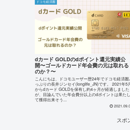
ドコモ経済圏
dカード GOLDのdポイント還元実績公
開〜ゴールドカード年会費の元は取れる
のか？〜
こんにちは、ドコモユーザー歴24年でドコモ経済圏
っぷりの長井ジンセイ(longlife_JN)です。 2021年5
からdカード GOLDを保有し約4ヶ月が経過しました
が、目論んでいた年会費分以上のdポイントは果た
て獲得出来そう...
2021.09.
スポ