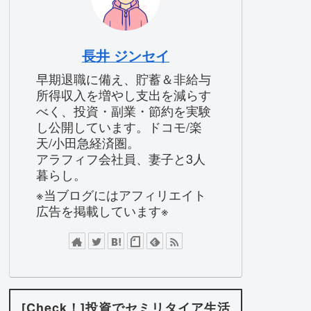
長井 ジンセイ
早期退職に備え、貯蓄＆非給与
所得収入を増やし支出を減らす
べく、投資・副業・節約を実験
し公開しています。ドコモ/楽
天/小田急経済圏。
アラフィフ会社員、妻子と3人
暮らし。
※当ブログにはアフィリエイト
広告を掲載しています※
[Check！]投資でセミリタイア生活