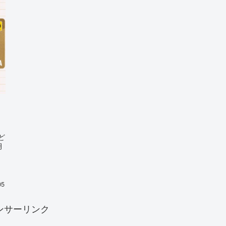
ど
月
し
05
ンサーリンク