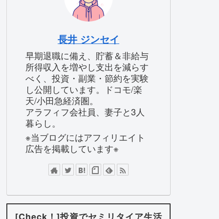
長井 ジンセイ
早期退職に備え、貯蓄＆非給与
所得収入を増やし支出を減らす
べく、投資・副業・節約を実験
し公開しています。ドコモ/楽
天/小田急経済圏。
アラフィフ会社員、妻子と3人
暮らし。
※当ブログにはアフィリエイト
広告を掲載しています※
[Check！]投資でセミリタイア生活