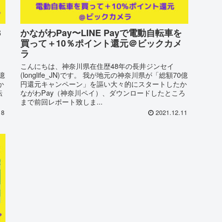
3
かながわPay〜LINE Payで電動自転車を
買って＋10％ポイント還元＠ビックカメ
ラ
こんにちは、神奈川県在住歴48年の長井ジンセイ
億
(longlife_JN)です。 我が地元の神奈川県が「総額70億
か
円還元キャンペーン」を謳い大々的にスタートしたか
転
ながわPay（神奈川ペイ）、ダウンロードしたところ
まで前回レポート致しま...
18
2021.12.11