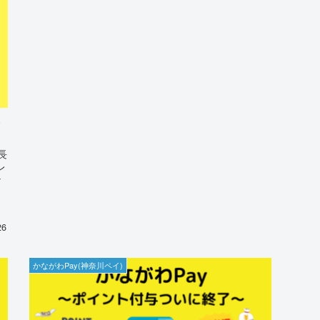
長
レ
な
ー
26
かながわPay(神奈川ペイ)