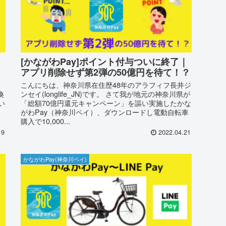
[かながわPay]ポイント付与ついに終了｜
アプリ削除せず第2弾の50億円を待て！？
こんにちは、神奈川県在住歴48年のアラフィフ長井ジ
喚
ンセイ(longlife_JN)です。 さて我が地元の神奈川県が
い
「総額70億円還元キャンペーン」を謳い実施したかな
がわPay（神奈川ペイ）、ダウンロードし電動自転車
購入で10,000...
19
2022.04.21
かながわPay(神奈川ペイ)