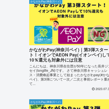
かながわPay(神奈川ペイ)
かながわPay(神奈川ペイ)｜第3弾スター
ト！イオンでAEON Pay(イオンペイ)し
10％還元も対象外には注意
こんにちは、神奈川県在住歴が50年になった長井ジ
セイ(longlife_JN)です。 さて神奈川県キャッシュレ
ス・消費喚起事業として始まったかながわpay(#か
ペイ)、第3弾について一次／二次と事前レポート重
て...
2023.07.
かながわPay(神奈川ペイ)