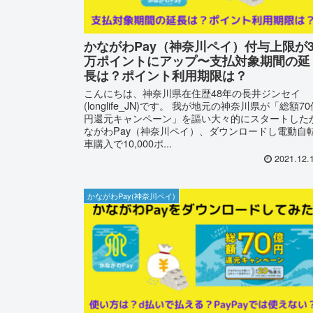
かながわPay（神奈川ペイ）付与上限が
万ポイントにアップ〜支払対象期間の延
長は？ポイント利用期限は？
こんにちは、神奈川県在住歴48年の長井ジンセイ
(longlife_JN)です。 我が地元の神奈川県が「総額70
円還元キャンペーン」を謳い大々的にスタートした
ながわPay（神奈川ペイ）、ダウンロードし電動自
車購入で10,000ポ...
2021.12.
かながわPay(神奈川ペイ)