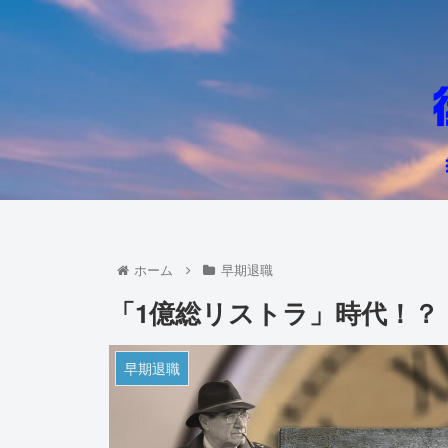
ホーム
早期退職
「1億総リストラ」時代！？
早期退職