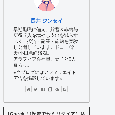
長井 ジンセイ
早期退職に備え、貯蓄＆非給与
所得収入を増やし支出を減らす
べく、投資・副業・節約を実験
し公開しています。ドコモ/楽
天/小田急経済圏。
アラフィフ会社員、妻子と3人
暮らし。
※当ブログにはアフィリエイト
広告を掲載しています※
[Check！]投資でセミリタイア生活