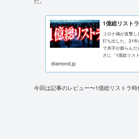
た。
1億総リスト
コロナ禍が直撃した
打ち出した。21
で赤字が膨らんだ
さに「1億総リス
diamond.jp
今回は記事のレビュー〜1億総リストラ時