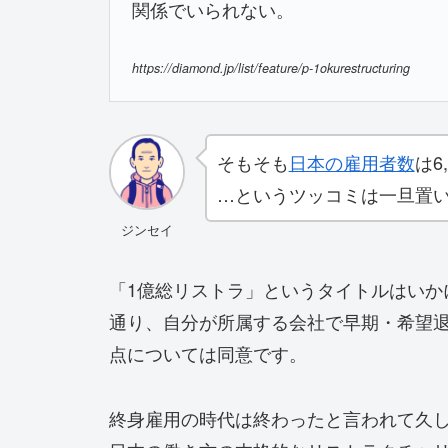
関係でいられない。
https://diamond.jp/list/feature/p-1okurestructuring
そもそも
日本の雇用者数
は6
…というツッコミは一旦置
ジンセイ
「1億総リストラ」というタイトルはいか
通り、自分が所属する会社で早期・希望
点については同意です。
終身雇用の時代は終わったと言われて久