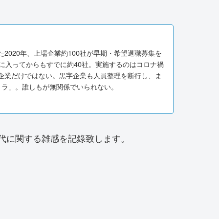
ラ
2020年、上場企業約100社が早期・希望退職募集を
年に入ってからもすでに約40社。実施するのはコロナ禍
企業だけではない。黒字企業も人員整理を断行し、ま
トラ」。誰しもが無関係でいられない。
代に関する雑感を記錄致します。