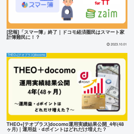
[悲報]「スマー簿」終了｜ドコモ経済圏民はスマート家
計簿難民に！？
2023.10.01
THEO+[テオプラス]docomo
THEO+[テオプラス]docomo運用実績結果公開_4年(48
ヶ月)｜運用益・dポイントはどれだけ増えた？