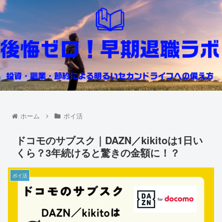
ホーム
ポイ活
ドコモのサブスク｜DAZN／kikitoは1日い
くら？3年続けると驚きの金額に！？
ポイ活