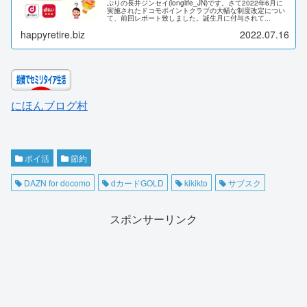
ぷりの長井ジンセイ(longlife_JN)です。さて2022年6月に
実施されたドコモポイントクラブの大幅な制度改定につい
て、前回レポート致しました。誕生月に付与されて...
happyretire.biz
2022.07.16
にほんブログ村
ポイ活
節約
DAZN for docomo
dカードGOLD
kikikto
サブスク
スポンサーリンク