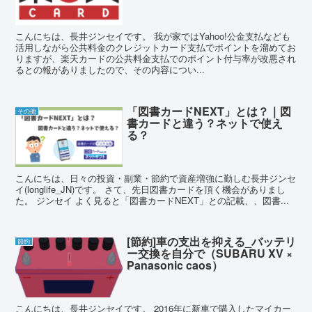
こんにちは、長井ジンセイです。 我が家ではYahoo!公金支払なども
活用しながら公共料金のクレジットカード支払でポイントを溜めてお
りますが、楽天カードの公共料金支払でのポイント付与率が改悪され
るとの報がありましたので、その内容につい...
「図書カードNEXT」とは？｜図
その他
書カードと違う？ネットで使え
る？
こんにちは、日々の投資・副業・節約で資産増強に勤しむ長井ジンセ
イ(longlife_JN)です。 さて、先日図書カードを頂く機会がありまし
た。 ジンセイ よく見ると「図書カードNEXT」との記載、、図書...
[節約]車の支出を抑える_バッテリ
節約
ー交換を自分で（SUBARU XV ×
Panasonic caos）
こんにちは、長井ジンセイです。 2016年に新車で購入したマイカー