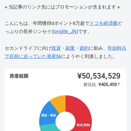
※ 当記事のリンク先にはプロモーションが含まれます ※
こんにちは、年間獲得dポイント6万超で
ドコモ経済圏
ど
っぷりの長井ジンセイ(
longlife_JN
)です。
セカンドライフに向け
投資
・
副業
・
節約
に励み、
年始時点
で目前に迫っていた資産5k
にようやく到達しました。