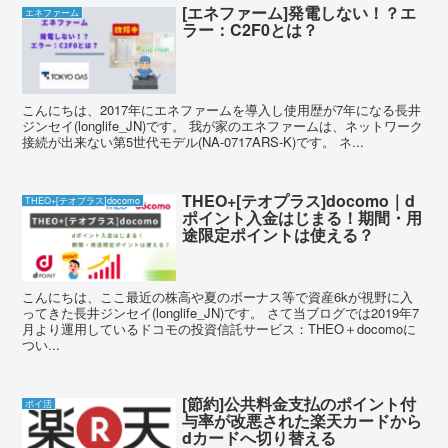
[エネファーム]発電しない！？エ
エネファーム
ラー：C2F0とは？
こんにちは、2017年にエネファームを導入し使用歴が7年になる長井
ジンセイ(longlife_JN)です。 我が家のエネファームは、ネットワーク
接続が出来ない第5世代モデル(NA-0717ARS-K)です。 ネ...
THEO+[テオプラス]docomo｜d
THEO+[テオプラス]docomo
ポイント入金はじまる！期間・用
途限定ポイントは使える？
こんにちは、ここ最近の株高や夏のボーナス等で資産6kが視野に入
ってきた長井ジンセイ(longlife_JN)です。 さて当ブログでは2019年7
月より運用しているドコモの投資信託サービス：THEO＋docomoに
つい...
[節約]公共料金支払のポイント付
ポイ活
与率が改悪された楽天カードから
dカードへ切り替える