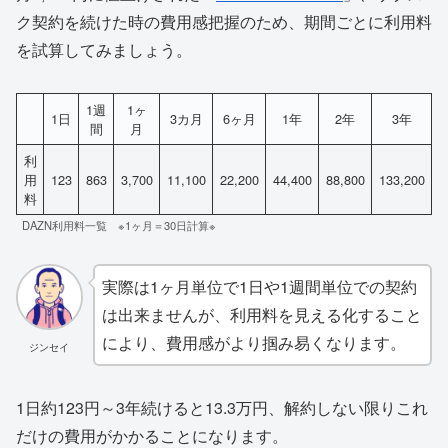
ク契約を続けた時の費用感把握のため、期間ごとに利用料
を試算してみましょう。
1週
1ヶ
1日
3カ月
6ヶ月
1年
2年
3年
間
月
利
用
123
863
3,700
11,100
22,200
44,400
88,800
133,200
料
DAZN利用料一覧 ※1ヶ月＝30日計算※
実際は1ヶ月単位で1日や1週間単位での契約
は出来ませんが、利用料を見える化すること
により、費用感がより掴み易くなります。
ジンセイ
1日約123円～3年続けると13.3万円、解約しない限りこれ
だけの費用がかかることになります。