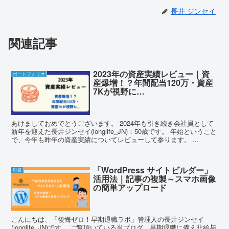
長井 ジンセイ
関連記事
2023年の資産実績レビュー｜資
ポートフォリオ
産爆増！？年間配当120万・資産
7Kが視野に…
あけましておめでとうございます。 2024年も引き続き会社員として
新年を迎えた長井ジンセイ(longlife_JN)：50歳です。 年始ということ
で、今年も昨年の資産実績についてレビューして参ります。 ...
「WordPress サイトビルダー」
副業
活用法｜記事の複製～スマホ画像
の簡単アップロード
こんにちは、「後悔ゼロ！早期退職ラボ」管理人の長井ジンセイ
(longlife_JN)です。 ご覧頂いている当ブログ、早期退職に備え非給与