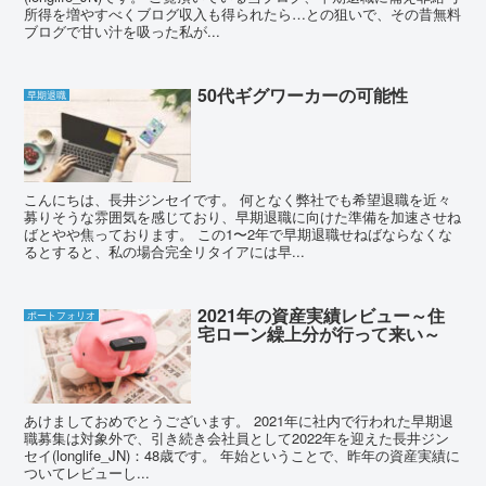
所得を増やすべくブログ収入も得られたら…との狙いで、その昔無料
ブログで甘い汁を吸った私が...
50代ギグワーカーの可能性
早期退職
こんにちは、長井ジンセイです。 何となく弊社でも希望退職を近々
募りそうな雰囲気を感じており、早期退職に向けた準備を加速させね
ばとやや焦っております。 この1〜2年で早期退職せねばならなくな
るとすると、私の場合完全リタイアには早...
2021年の資産実績レビュー～住
ポートフォリオ
宅ローン繰上分が行って来い～
あけましておめでとうございます。 2021年に社内で行われた早期退
職募集は対象外で、引き続き会社員として2022年を迎えた長井ジン
セイ(longlife_JN)：48歳です。 年始ということで、昨年の資産実績に
ついてレビューし...