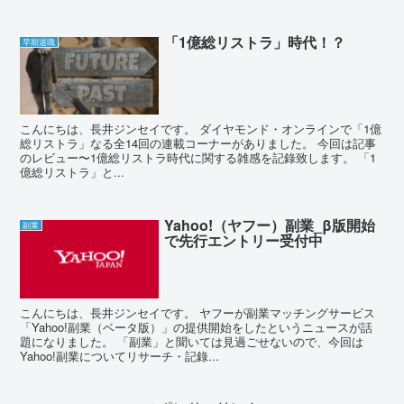
「1億総リストラ」時代！？
早期退職
こんにちは、長井ジンセイです。 ダイヤモンド・オンラインで「1億
総リストラ」なる全14回の連載コーナーがありました。 今回は記事
のレビュー〜1億総リストラ時代に関する雑感を記錄致します。 「1
億総リストラ」と...
Yahoo!（ヤフー）副業_β版開始
副業
で先行エントリー受付中
こんにちは、長井ジンセイです。 ヤフーが副業マッチングサービス
「Yahoo!副業（ベータ版）」の提供開始をしたというニュースが話
題になりました。 「副業」と聞いては見過ごせないので、今回は
Yahoo!副業についてリサーチ・記錄...