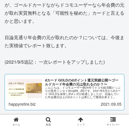
が、ゴールドカードながらドコモユーザーなら年会費の元
が取れ実質無料となる「可能性を秘めた」カードと言える
かと思います。
目論見通り年会費の元が取れたのか？については、今後ま
た実積値でレポート致します。
(2021/9/5追記： 一次レポートをアップしました)
dカード GOLDのdポイント還元実績公開〜ゴー
ルドカード年会費の元は取れるのか？〜
こんにちは、ドコモユーザー歴24年でドコモ経済圏どっぷ
りの長井ジンセイ(longlife_JN)です。2021年5月からdカー
ド GOLDを保有し約4ヶ月が経過しましたが、目論んでい
た年会費分以上のdポイントは果たして獲得出来そう...
happyretire.biz
2021.09.05
ホーム
検索
トップ
サイドバー