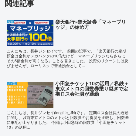
関連記事
楽天銀行×楽天証券「マネーブリ
投資
ッジ」の始め方
こんにちは、長井ジンセイです。 前回の記事で、「楽天銀行の定期
預金は金利がメガバンクの10倍だけど、マネーブリッジならさらに
その5倍金利が高くなる」ことを書きました。 投資のリターンには及
びませんが、ローリスクで普通預金として...
小田急チケット10の活用／私鉄＋
ポイ活
東京メトロの回数券乗り継ぎで定
期ロス会社員が通勤
こんにちは、長井ジンセイ(longlife_JN)です。 定期ロス会社員の通勤
に関し、以前東京メトロのメトポと回数券のお得度を比較し、回数券
に軍配が上がりました。 今回は小田急線の回数券「小田急チケット
10」の活用...