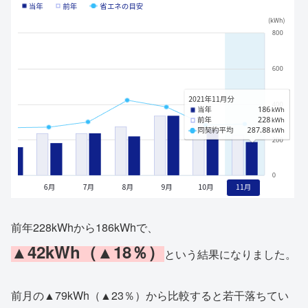
前年228kWhから186kWhで、
▲42kWh（▲18％）
という結果になりました。
前月の▲79kWh（▲23％）から比較すると若干落ちてい