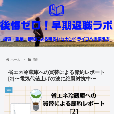
ホーム
節約
省エネ冷蔵庫への買替による節約レポート
[2]〜電気代値上げの波に絶賛対抗中〜
節約