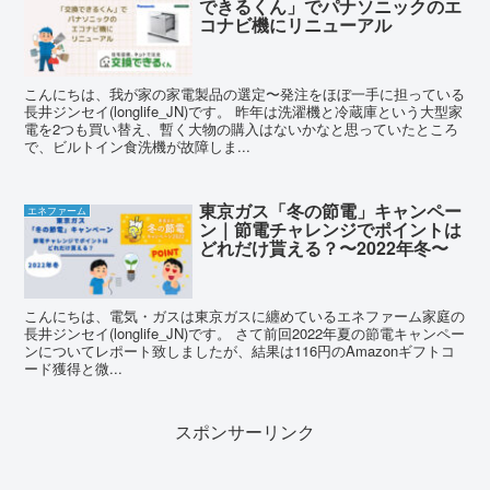
できるくん」でパナソニックのエ
コナビ機にリニューアル
こんにちは、我が家の家電製品の選定〜発注をほぼ一手に担っている
長井ジンセイ(longlife_JN)です。 昨年は洗濯機と冷蔵庫という大型家
電を2つも買い替え、暫く大物の購入はないかなと思っていたところ
で、ビルトイン食洗機が故障しま...
東京ガス「冬の節電」キャンペー
エネファーム
ン｜節電チャレンジでポイントは
どれだけ貰える？〜2022年冬〜
こんにちは、電気・ガスは東京ガスに纏めているエネファーム家庭の
長井ジンセイ(longlife_JN)です。 さて前回2022年夏の節電キャンペー
ンについてレポート致しましたが、結果は116円のAmazonギフトコ
ード獲得と微...
スポンサーリンク