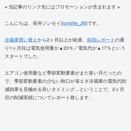
※ 当記事のリンク先にはプロモーションが含まれます ※
こんにちは、長井ジンセイ(
longlife_JN
)です。
冷蔵庫買い替え
から2ヶ月以上が経過、
前回レポート
の通
り1ヶ月目は電気使用量が▲23％／電気代が▲17％という
スタートでした。
エアコン使用量など季節変動要素がまだ多い月だったの
で、季節変動要素の少ない秋口が省エネ冷蔵庫の電気代削
減効果を見極める良いタイミング…ということで、2ヶ月
目の削減実績についてレポート致します。