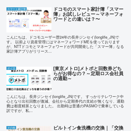
ドコモのスマート家計簿「スマー
スマート家計簿
簿」お試しレビュー～マネーフォ
ワードとの違いは？〜
こんにちは、ドコモユーザー歴24年の長井ジンセイ(longlife_JN)で
す。 以前より資産管理にはマネーフォワードMEを使っております
が、NTTドコモとマネーフォワードが共同開発した「スマー簿」なる
家計簿アプリがリリース...
[東京メトロ]メトポと回数券どち
ポイ活
らがお得なの？～定期ロス会社員
の通勤～
こんにちは、長井ジンセイ(longlife_JN)です。 すっかりテレワーク中
心となり出社回数が激減、会社から定期券代の支給が無くなり、通勤
費は都度精算となりました。 出勤時は普通のPASMOで乗車している
訳ですが、私...
ビルトイン食洗機の交換｜「交換
その他