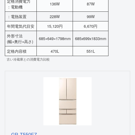
定格消費電力
136W
87W
：電動機
：電熱装置
228W
99W
年間電気代目安
15,120円
6,670円
外形寸法
685×649×1798mm
685x699x1833mm
(幅×奥行×高さ)
定格内容積
470L
551L
古い冷蔵庫との消費電力比較
GR-T550FZ