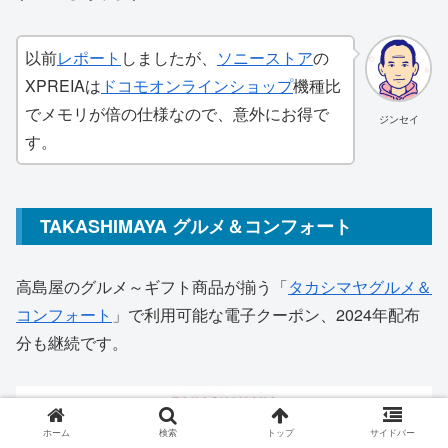
以前
レポート
しましたが、
ソニーストア
の
XPREIAは
ドコモオンラインショップ
機種比
でメモリが倍の仕様なので、意外にお得で
ジンセイ
す。
TAKASHIMAYA グルメ＆コンフォート
高島屋のグルメ～ギフト商品が揃う「
タカシマヤグルメ＆
コンフォート
」で利用可能な電子クーポン、2024年配布
分も継続です。
ホーム
検索
トップ
サイドバー