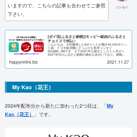
いますので、こちらの記事も合わせてご参照
ジンセイ
下さい。
[ポイ活(ふるさと納税)]モッピー経由のふるさと
チョイスでd払い
こんにちは、今年獲得したdポイントが累計46,000ポイン
ト超、ドコモ経済圏にどっぷりな長井ジンセイ
(longlife_JN)です。さて2021年も残すところ１ヶ月少々、
2021年分のふるさと納税の締めも近付いており、納税...
happyretire.biz
2021.11.27
My Kao（花王）
2024年配布分から新たに加わった2つ目は、「
My
Kao（花王）
」です。