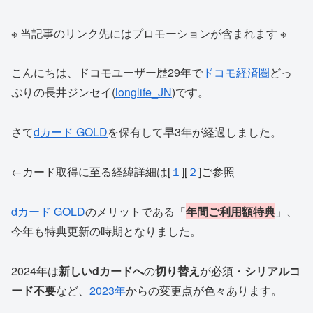
※ 当記事のリンク先にはプロモーションが含まれます ※
こんにちは、ドコモユーザー歴29年で
ドコモ経済圏
どっ
ぷりの長井ジンセイ(
longlife_JN
)です。
さて
dカード GOLD
を保有して早3年が経過しました。
←カード取得に至る経緯詳細は[
１
][
２
]ご参照
dカード GOLD
のメリットである「
年間ご利用額特典
」、
今年も特典更新の時期となりました。
2024年は
新しいdカードへ
の
切り替え
が必須・
シリアルコ
ード不要
など、
2023年
からの変更点が色々あります。