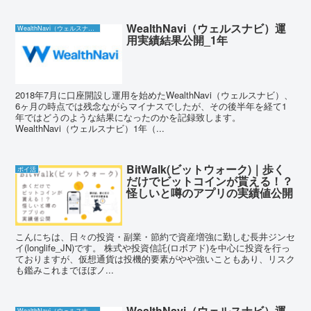
WealthNavi（ウェルスナビ）運
WealthNavi（ウェルスナビ）
用実績結果公開_1年
2018年7月に口座開設し運用を始めたWealthNavi（ウェルスナビ）、
6ヶ月の時点では残念ながらマイナスでしたが、その後半年を経て1
年ではどうのような結果になったのかを記録致します。
WealthNavi（ウェルスナビ）1年（...
BitWalk(ビットウォーク)｜歩く
ポイ活
だけでビットコインが貰える！？
怪しいと噂のアプリの実績値公開
こんにちは、日々の投資・副業・節約で資産増強に勤しむ長井ジンセ
イ(longlife_JN)です。 株式や投資信託(ロボアド)を中心に投資を行っ
ておりますが、仮想通貨は投機的要素がやや強いこともあり、リスク
も鑑みこれまでほぼノ...
WealthNavi（ウェルスナビ）運
WealthNavi（ウェルスナビ）