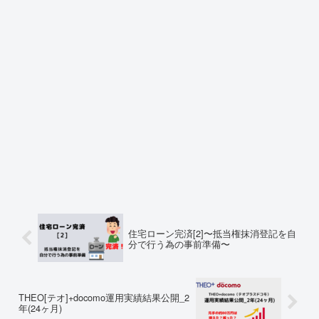
住宅ローン完済[2]〜抵当権抹消登記を自
分で行う為の事前準備〜
THEO[テオ]+docomo運用実績結果公開_2
年(24ヶ月)