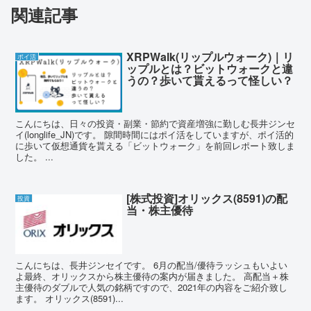
関連記事
XRPWalk(リップルウォーク)｜リ
ポイ活
ップルとは？ビットウォークと違
うの？歩いて貰えるって怪しい？
こんにちは、日々の投資・副業・節約で資産増強に勤しむ長井ジンセ
イ(longlife_JN)です。 隙間時間にはポイ活をしていますが、ポイ活的
に歩いて仮想通貨を貰える「ビットウォーク」を前回レポート致しま
した。 ...
[株式投資]オリックス(8591)の配
投資
当・株主優待
こんにちは、長井ジンセイです。 6月の配当/優待ラッシュもいよい
よ最終、オリックスから株主優待の案内が届きました。 高配当＋株
主優待のダブルで人気の銘柄ですので、2021年の内容をご紹介致し
ます。 オリックス(8591)...