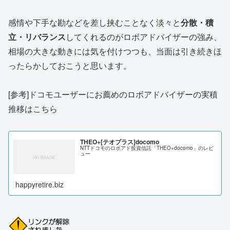
感情や下手な勘などを差し挟むことなく淡々と
分散・積
立・リバランス
してくれるのがロボアドバイザーの強み、
相場の大きな動きには気を付けつつも、当面は引き続きほ
ったらかしておこうと思います。
[参考]ドコモユーザーにお薦めのロボアドバイザーの実積
推移はこちら
THEO+[テオプラス]docomo
NTTドコモのロボアド投資信託「THEO+docomo」のレビ
ュー
happyretire.biz